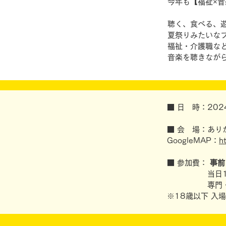
今年も【福祉×
聴く、食べる、
夏祭りみたいな
福祉・介護職な
音楽を聴きながら
■ 日 時：202
■ 会 場：あり
GoogleMAP：
h
■ 参加費：
事前
当日1,50
専門・大学
※18歳以下 入