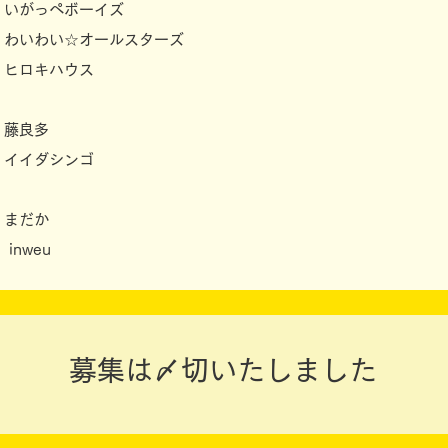
30 いがっぺボーイズ
15 わいわい☆オールスターズ
00 ヒロキハウス
0 藤良多
15 イイダシンゴ
5 まだか
 inweu
募集は〆切いたしました