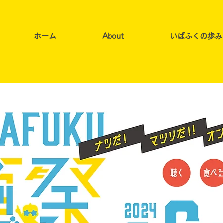
ホーム
About
いばふくの歩み