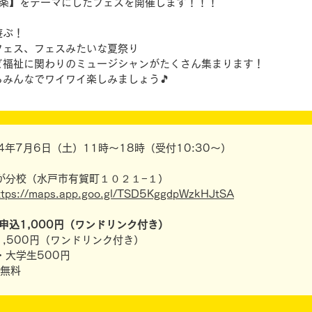
音楽】をテーマにしたフェスを開催します！！！
遊ぶ！
フェス、フェスみたいな夏祭り
ど福祉に関わりのミュージシャンがたくさん集まります！
みんなでワイワイ楽しみましょう🎵
4年7月6日（土）11時〜18時（受付10:30～）
が分校（水戸市有賀町１０２１−１）
ttps://maps.app.goo.gl/TSD5KggdpWzkHJtSA
申込1,000円（ワンドリンク付き）
0円（ワンドリンク付き）
生500円
場無料