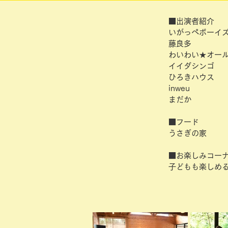
■出演者紹介
いがっぺボーイ
藤良多
わいわい★オー
イイダシンゴ
ひろきハウス
inweu
まだか
■フード
うさぎの家
■お楽しみコー
子どもも楽しめ