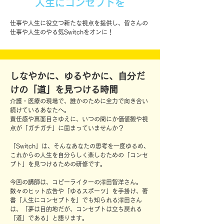
人生にコンセプトを
仕事や人生に役立つ新たな視点を提供し、皆さんの
仕事や人生のやる気Switchをオンに！
しなやかに、ゆるやかに、自分だ
けの「道」を見つける時間
介護・医療の現場で、誰かのために全力で向き合い
続けているあなたへ。
責任感や真面目さゆえに、いつの間にか価値観や視
点が「ガチガチ」に固まっていませんか？
「Switch」は、そんなあなたの思考を一度ゆるめ、
これからの人生を自分らしく楽しむための「コンセ
プト」を見つけるための研修です。
今回の講師は、コピーライターの澤田智洋さん。
数々のヒット広告や「ゆるスポーツ」を手掛け、著
書『人生にコンセプトを』でも知られる澤田さん
は、「夢は目的地だが、コンセプトは立ち戻れる
『道』である」と語ります。