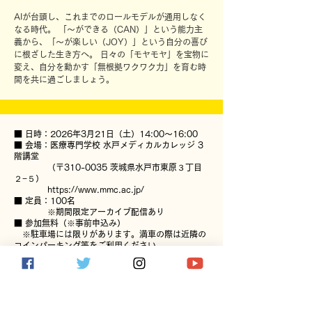
AIが台頭し、これまでのロールモデルが通用しなく
なる時代。 「～ができる（CAN）」という能力主
義から、「～が楽しい（JOY）」という自分の喜び
に根ざした生き方へ。 日々の「モヤモヤ」を宝物に
変え、自分を動かす「無根拠ワクワク力」を育む時
間を共に過ごしましょう。
■ 日時：2026年3月21日（土）14:00〜16:00
■ 会場：医療専門学校 水戸メディカルカレッジ 3
階講堂
（〒310-0035 茨城県水戸市東原３丁目
２−５）
https://www.mmc.ac.jp/
■ 定員：100名
※期間限定アーカイブ配信あり
■ 参加無料（※事前申込み）​
※駐車場には限りがあります。満車の際は近隣の
コインパーキング等をご利用ください。
■スケジュール
14:00 イントロダクション
14:10 澤田智洋「人生にコンセプトを」講演&ワ
ークショップ