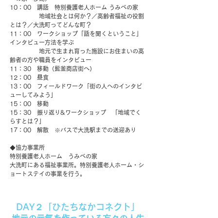
10：00 講話 特別養護老人ホーム うみべの家
地域社会とは何か？／高齢者福祉の
役割
とは？／大洗町ってどんな町？
11：00 ワークショップ「話を聞くということ」
インタビュー方法を学ぶ
地元で生まれ育った施設にお住まいの高
齢者の方や職員をインタビュー
11：30 移動（髭釜商店街へ）
12：00 昼食
13：00 フィールドワーク「街の人へのインタビ
ューしてみよう」
15：00 移動
15：30 振り返り&ワークショップ 「地域でく
らすとは？」
17：00 解散 ※バスで大洗駅までの送迎あり
◆協力事業所
特別養護老人ホーム うみべの家
大洗町にある福祉事業所。特別養護老人ホーム・シ
ョートステイの事業を行う。
DAY２
「ひたちなかコネクト」