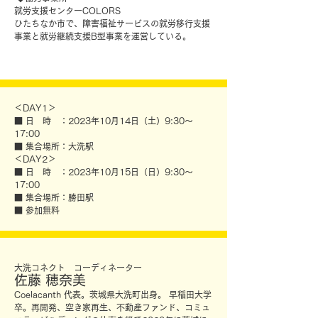
就労支援センターCOLORS
ひたちなか市で、障害福祉サービスの就労移行支援
事業と就労継続支援B型事業を運営している。
＜DAY1＞
■ 日 時 ：2023年10月14日（土）9:30〜
17:00
■ 集合場所：大洗駅
＜DAY2＞
■ 日 時 ：2023年10月15日（日）9:30〜
17:00
■ 集合場所：勝田駅
■ 参加無料
大洗コネクト
コーディネーター
佐
藤 穂奈美
Coelacanth 代表
。
茨城県大洗町出身。 早稲田大学
卒。再開発、空き家再生、不動産ファンド、コミュ