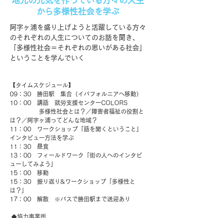
地元の元気を作っている方々の人生
から多様性社会を学ぶ
阿字ヶ浦を盛り上げようと活躍している方々
のそれぞれの人生についてのお話を聞き、
「多様性社会＝それぞれの思いがある社会」
ということを学んでいく
【タイムスケジュール】
09：30 勝田駅 集合（イバフォルニアへ移動）
10：00 講話 就労支援センターCOLORS
多様性社会とは？／障害者福祉の役割と
は？／阿字ヶ浦ってどんな地域？
11：00 ワークショップ「話を聞くということ」
インタビュー方法を学ぶ
11：30 昼食
13：00 フィールドワーク「街の人へのインタビ
ューしてみよう」
15：00 移動
15：30 振り返り&ワークショップ「多様性と
は？」
17：00 解散 ※バスで勝田駅まで送迎あり
◆協力事業所