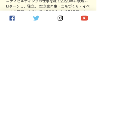
ニティビルディングの仕事を経て2020年に茨城に
Uターンし、独立。 空き家再生・まちづくり・イベ
ント企画等、大洗にて「BOOK & GEAR焚火と
本」、茨城の暮らしと生業を体験できるWEBサイ
トLOCALBOOSTERの企画・運営をしている。
ひたちなか・阿字ヶ浦コネクト コーディネーター
小
池 伸秋
民宿満州屋若旦那。
2014年にRVパーク、2015年にキャンプ場・グラ
ンピング施設を立ち上げ奮闘中。
地元の阿字ヶ浦海岸に自由で開放的な空間と文化を
創る「イバフォルニアプロジェクト」も進行中。
高校生ボランティア募集中！
​詳しくはコチラ↓