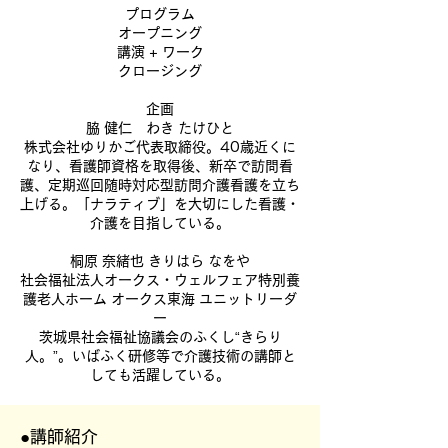
​プログラム
オープニング
講演 + ワーク
クロージング
企画
脇 健仁 わき たけひと
株式会社ゆりかご代表取締役。40歳近くに
なり、看護師資格を取得後、新卒で訪問看
護、定期巡回随時対応型訪問介護看護を立ち
上げる。「ナラティブ」を大切にした看護・
介護を目指している。
桐原 奈緒也 きりはら なをや
社会福祉法人オークス・ウェルフェア特別養
護老人ホーム オークス東海 ユニットリーダ
ー
茨城県社会福祉協議会のふくし“きらり
人。”。いばふく研修等で介護技術の講師と
しても活躍している。
●講師紹介