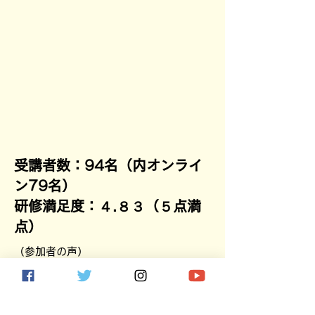
業、大学を中心に講演や研修を行う。
日本グリーフ専門士協会のカウンセリングオフィス
「CROSSROAD」（JR上野駅から徒歩７分）やオンラ
インで大切な存在を亡くした方のわかちあいの会「哀し
みの談話室」を開催。アライアント国際大学カリフォル
ニア臨床心理大学院（日本校）にて米国臨床心理学修士
号（MA）取得。
修士論文
「死別悲嘆の理解とこれまでのモデルの検討:臨床サポー
トのための統合的なモデルを目指して」
著書
『金融機関行職員のためのグリーフケアを意識した相続
の手続きと上手な接遇方法』（近代セールス社）
『大切な人を亡くしたあなたに知っておいてほしい5つ
のこと』（自由国民社）
受講者数：94名（内オンライ
ン79名）
研修満足度：４.８３（５点満
点）
（参加者の声）
思っていた研修内容と全く違かったで
す。仕事でもプライベートでも悩んだり
落ち込んだり自己嫌悪になることが多い
状態で気持ちが落ちていましたがモチベ