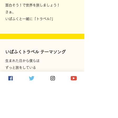
面白そう！で世界を旅しましょう！
さぁ、
いばふくと一緒に「トラベル⤴」
いばふくトラベル テーマソング
生まれた日から僕らは
ずっと旅をしている
ありきたりの日常
でも、ワクワクドキドキ隠れてる
迷った時は、空を見上げて
楽しいと思う方向へ
旅してみよう
楽しいほうへ、楽しいほうへ
素敵な出会いが待っている