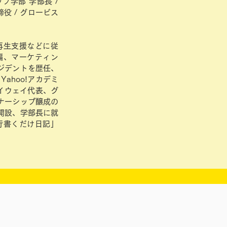
プ学部 学部長 /
締役 / グロービス
再生支援などに従
編、マーケティン
ジデントを歴任、
ahoo!アカデミ
イウェイ代表、グ
ナーシップ醸成の
開設、学部長に就
行書くだけ日記」