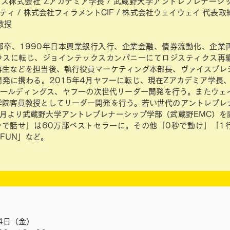
ス株式会社 Zアカデミア学長 / 武蔵野大学アントレプレナーシッ
リティ / 株式会社フィラメントCIF / 株式会社ウェイウェイ 代表取
教授
部卒、1990年日本興業銀行入行、企業金融、債券流動化、企業
プラスに転じ、ジョインテックスカンパニーにてロジスティクス再
再生などを担当後、執行役員マーケティング本部長、ヴァイスプレ
発に携わる。2015年4月ヤフーに転じ、現在Zアカデミア学長、Y
ホールディングス、ヤフーの次世代リーダー開発を行う。またウェ
学院客員教授としてリーダー開発を行う。若い世代のアントレプレ
4月より武蔵野大学アントレプレナーシップ学部（武蔵野EMC）を
分で話せ」は60万部ベストセラーに。その他「0秒で動け」「1
, FUN」など。
〉
4日（金）