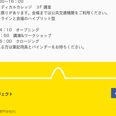
0〜16：00
ディカルカレッジ ３F 講堂
に限りがあります。会場までは公共交通機関をご利用ください。
ンラインと会場のハイブリット型
：
14：10 オープニング
15：50 講演&ワークショップ
16：00 クロージング
れる方は筆記用具とバインダーをお持ちください。
ジェクト
専門学校内）