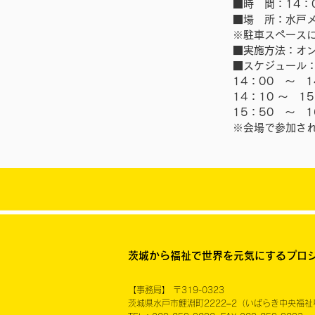
■時 間：14：0
■場 所：水戸メ
※駐車スペース
■実施方法：オ
■スケジュール
14：00 〜 
14：10 〜 
15：50 〜 
※会場で参加さ
茨城から福祉で世界を元気にするプロ
【事務局】 〒319-0323
茨城県水戸市鯉淵町2222–2
（いばらき中央福祉