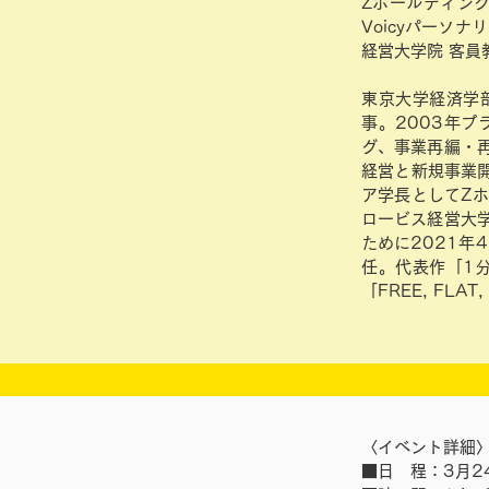
Zホールディング
Voicyパーソナ
経営大学院 客員
東京大学経済学
事。2003年
グ、事業再編・
経営と新規事業開
ア学長としてZ
ロービス経営大
ために2021年
任。代表作「1
「FREE, FLAT
〈イベント詳細
■日 程：3月2