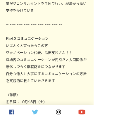
講演やコンサルタントを全国で行い、現場から高い
支持を受けている
〜〜〜〜〜〜〜〜〜〜〜〜〜〜〜〜
Part2 コミュニケーション
いばふくと言ったらこの方
ワ☆ノベーション代表、島田友和さん！！
職場内のコミュニケーションが円滑だと人間関係が
悪化しづらく離職防止につながります
自分も他人も大事にするコミュニケーションの方法
を実践的に教えていただきます
〈詳細〉
①日程：10月23日（土）
②時間：14：00 〜 16：00
③内容：自分も他人も大事にするコミュニケーショ
ンの方法
④会場：ときわ邸 M-Garden ／オンライン