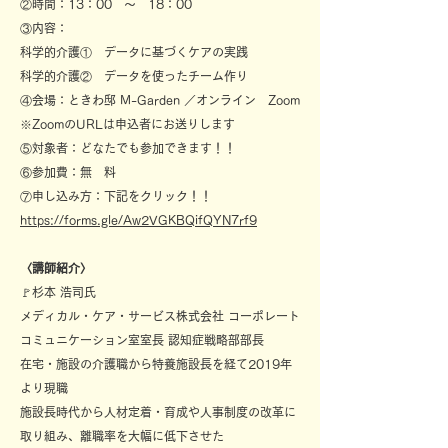
②時間：13：00 〜 18：00
③内容：
科学的介護① データに基づくケアの実践
科学的介護② データを使ったチーム作り
④会場：ときわ邸 M-Garden ／オンライン Zoom
※ZoomのURLは申込者にお送りします
⑤対象者：どなたでも参加できます！！
⑥参加費：無 料
⑦申し込み方：下記をクリック！！
https://forms.gle/Aw2VGKBQifQYN7rf9
〈講師紹介〉
🚩杉本 浩司氏
メディカル・ケア・サービス株式会社 コーポレート
コミュニケーション室室長 認知症戦略部部長
在宅・施設の介護職から特養施設長を経て2019年
より現職
施設長時代から人材定着・育成や人事制度の改革に
取り組み、離職率を大幅に低下させた