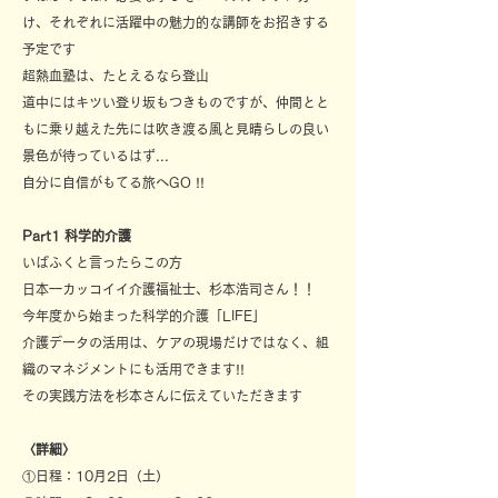
け、それぞれに活躍中の魅力的な講師をお招きする
予定です
超熱血塾は、たとえるなら登山
道中にはキツい登り坂もつきものですが、仲間とと
もに乗り越えた先には吹き渡る風と見晴らしの良い
景色が待っているはず...
自分に自信がもてる旅へGO !!
Part1 科学的介護
いばふくと言ったらこの方
日本一カッコイイ介護福祉士、杉本浩司さん！！
今年度から始まった科学的介護「LIFE」
介護データの活用は、ケアの現場だけではなく、組
織のマネジメントにも活用できます!!
その実践方法を杉本さんに伝えていただきます
〈詳細〉
①日程：10月2日（土）