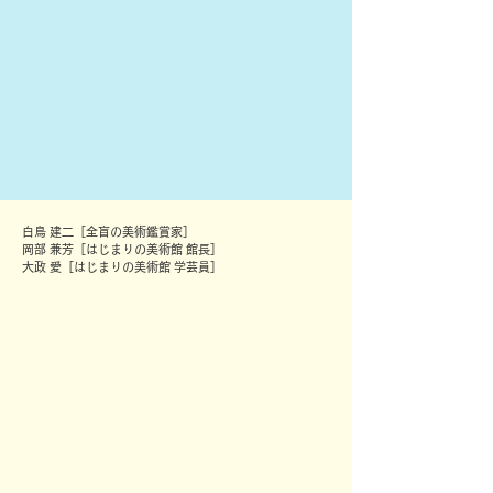
白鳥 建二［全盲の美術鑑賞家］
岡部 兼芳［はじまりの美術館 館長］
大政 愛［はじまりの美術館 学芸員］